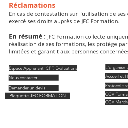
Réclamations
En cas de contestation sur l'utilisation de se
exercé ses droits auprès de JFC Formation.
En résumé :
JFC Formation collecte uniqueme
réalisation de ses formations, les protège p
limitées et garantit aux personnes concernée
L'organisme
Espace Apprenant, CPF, Evaluations
Accueil et 
Nous contacter
Protocole sa
Demander un devis
CGV Format
Plaquette JFC FORMATION
CGV Marcha