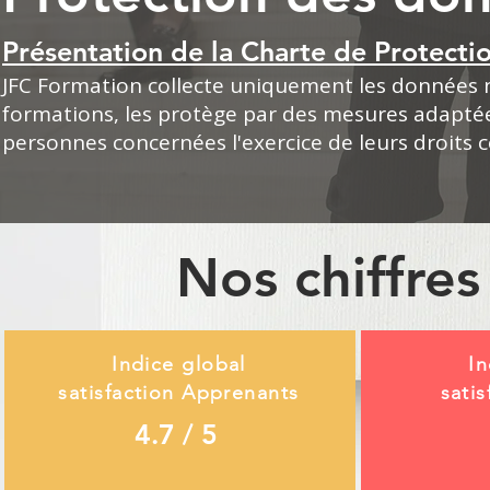
Présentation de la Charte de Protect
JFC Formation collecte uniquement les données néc
formations, les protège par des mesures adaptées
personnes concernées l'exercice de leurs droit
Nos chiffre
Indice global
In
satisfaction Apprenants
satis
4.7 / 5